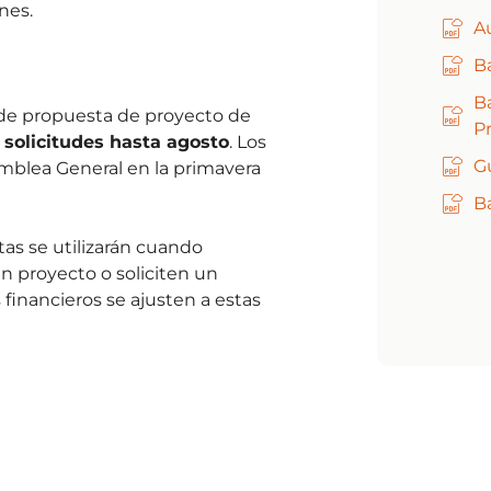
nes.
A
B
B
la de propuesta de proyecto de
P
solicitudes hasta agosto
. Los
G
mblea General en la primavera
B
stas se utilizarán cuando
 proyecto o soliciten un
inancieros se ajusten a estas